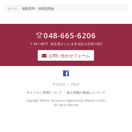
ホーム
»
病院見学・採用説明会
048-665-6206
〒331-8577 埼玉県さいたま市北区土呂町1522
お問い合わせフォーム
彩
の
アクセス
|
ブログ
国
サイトのご利用について
|
個人情報の取扱いについて
東
大
Copyright ©
2026 Sainokuni Higashiomiya Medical Center.
宮
All rights reserved.
メ
デ
ィ
カ
ル
セ