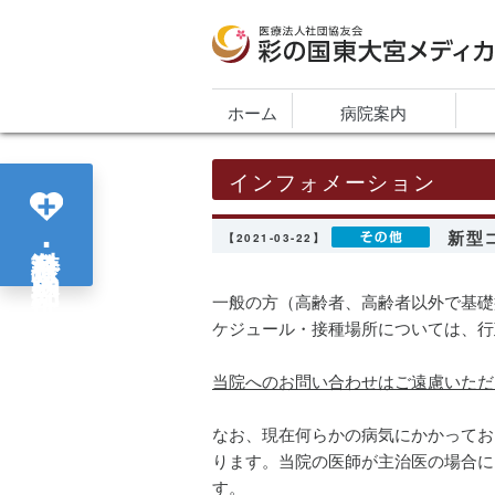
医療法人社団協友会 彩の国東大宮メディカ
ホーム
病院案内
インフォメーション
新型
各診療科･部門紹介
【2021-03-22】
一般の方（高齢者、高齢者以外で基礎
ケジュール・接種場所については、行
当院へのお問い合わせはご遠慮いただ
なお、現在何らかの病気にかかってお
ります。当院の医師が主治医の場合に
す。