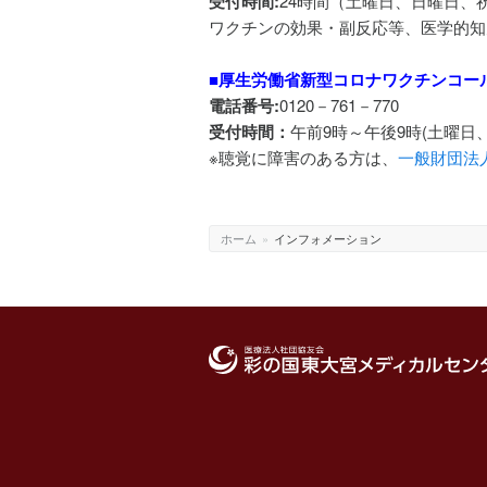
受付時間:
24時間（土曜日、日曜日、
ワクチンの効果・副反応等、医学的知
■厚生労働省新型コロナワクチンコー
電話番号:
0120－761－770
受付時間：
午前9時～午後9時(土曜日
※聴覚に障害のある方は、
一般財団法
ホーム
»
インフォメーション
医療法人社団協友会 彩の国東大宮メディカ
ンター