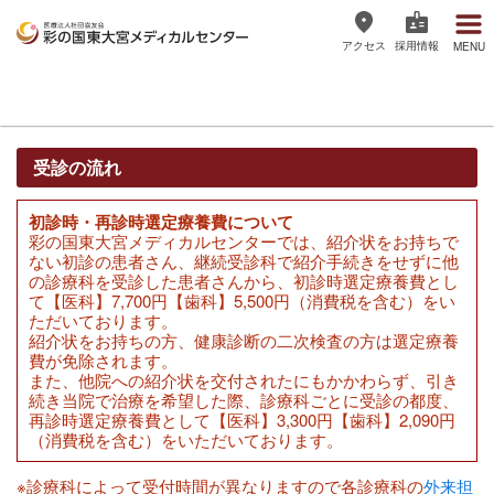
アクセス
採用情報
MENU
医療法人社団協友会 彩の国東大宮
メディカルセンター
受診の流れ
初診時・再診時選定療養費について
彩の国東大宮メディカルセンターでは、紹介状をお持ちで
ない初診の患者さん、継続受診科で紹介手続きをせずに他
の診療科を受診した患者さんから、初診時選定療養費とし
て【医科】7,700円【歯科】5,500円（消費税を含む）をい
ただいております。
紹介状をお持ちの方、健康診断の二次検査の方は選定療養
費が免除されます。
また、他院への紹介状を交付されたにもかかわらず、引き
続き当院で治療を希望した際、診療科ごとに受診の都度、
再診時選定療養費として【医科】3,300円【歯科】2,090円
（消費税を含む）をいただいております。
※診療科によって受付時間が異なりますので各診療科の
外来担