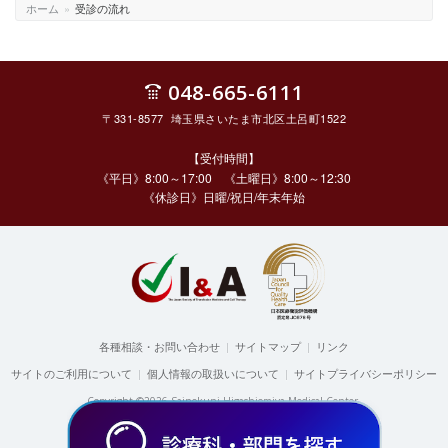
ホーム
»
受診の流れ
048-665-6111
〒331-8577 埼玉県さいたま市北区土呂町1522
【受付時間】
《平日》8:00～17:00 《土曜日》8:00～12:30
《休診日》日曜/祝日/年末年始
各種相談・お問い合わせ
|
サイトマップ
|
リンク
サイトのご利用について
|
個人情報の取扱いについて
|
サイトプライバシーポリシー
Copyright ©2026 Sainokuni Higashiomiya Medical Center.
All rights reserved.