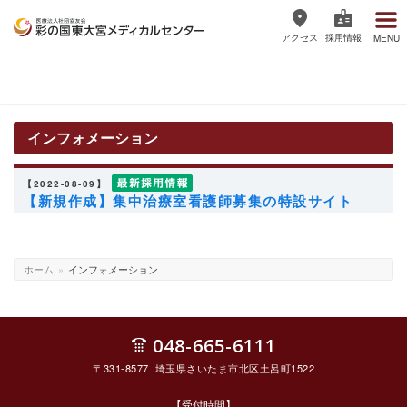
アクセス
採用情報
MENU
医療法人社団協友会 彩の国東大宮
メディカルセンター
インフォメーション
【2022-08-09】
【新規作成】集中治療室看護師募集の特設サイト
ホーム
»
インフォメーション
048-665-6111
〒331-8577 埼玉県さいたま市北区土呂町1522
【受付時間】