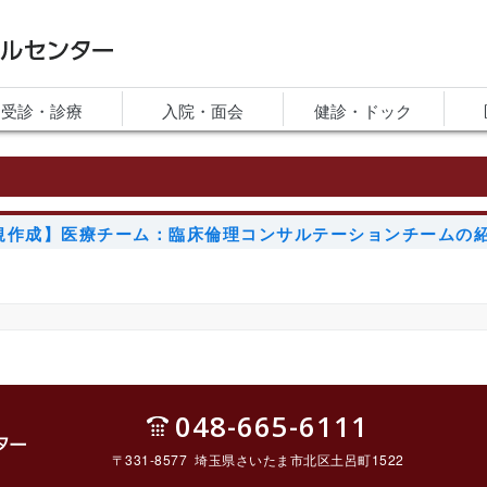
ルセンター
受診・診療
入院・面会
健診・ドック
規作成】医療チーム：臨床倫理コンサルテーションチームの
048-665-6111
〒331-8577 埼玉県さいたま市北区土呂町1522
ルセ