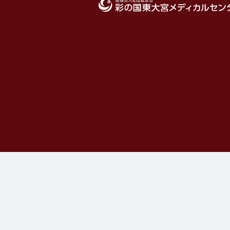
医療法人社団協友会 彩の国東大宮メディカ
ンター