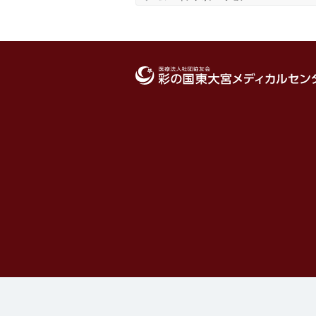
医療法人社団協友会 彩の国東大宮メディカ
ンター