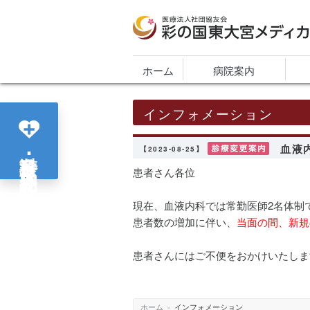
医療法人社団協友会 彩の国東大宮メディカ
ホーム
病院案内
インフォメーション
血液
各診療科･部門紹介
【2023-08-25】
患者さん各位
現在、血液内科では常勤医師2名体制
患者数の増加に伴い、
当面の間、新規
患者さんにはご不便をおかけいたしま
ホーム
»
インフォメーション