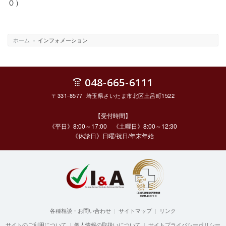
０）
ホーム
»
インフォメーション
048-665-6111
〒331-8577 埼玉県さいたま市北区土呂町1522
【受付時間】
《平日》8:00～17:00 《土曜日》8:00～12:30
《休診日》日曜/祝日/年末年始
各種相談・お問い合わせ
|
サイトマップ
|
リンク
サイトのご利用について
|
個人情報の取扱いについて
|
サイトプライバシーポリシー