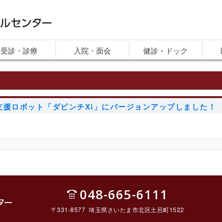
ルセンター
受診・診療
入院・面会
健診・ドック
支援ロボット「ダビンチXi」にバージョンアップしました！
048-665-6111
〒331-8577 埼玉県さいたま市北区土呂町1522
ルセ