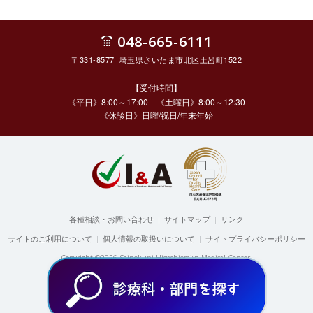
048-665-6111
〒331-8577 埼玉県さいたま市北区土呂町1522
【受付時間】
《平日》8:00～17:00 《土曜日》8:00～12:30
《休診日》日曜/祝日/年末年始
各種相談・お問い合わせ
|
サイトマップ
|
リンク
サイトのご利用について
|
個人情報の取扱いについて
|
サイトプライバシーポリシー
Copyright ©2026 Sainokuni Higashiomiya Medical Center.
All rights reserved.