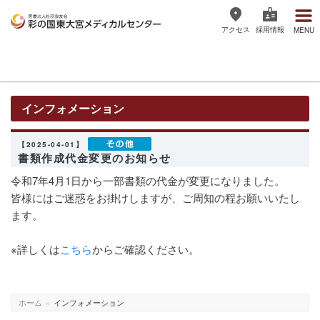
アクセス
採用情報
MENU
医療法人社団協友会 彩の国東大宮
メディカルセンター
インフォメーション
【2025-04-01】
書類作成代金変更のお知らせ
令和7年4月1日から一部書類の代金が変更になりました。
皆様にはご迷惑をお掛けしますが、ご周知の程お願いいたし
ます。
※詳しくは
こちら
からご確認ください。
ホーム
»
インフォメーション