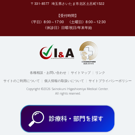
〒331-8577 埼玉県さいたま市北区土呂町1522
【受付時間】
《平日》8:00～17:00 《土曜日》8:00～12:30
《休診日》日曜/祝日/年末年始
各種相談・お問い合わせ
|
サイトマップ
|
リンク
サイトのご利用について
|
個人情報の取扱いについて
|
サイトプライバシーポリシー
Copyright ©2026 Sainokuni Higashiomiya Medical Center.
All rights reserved.