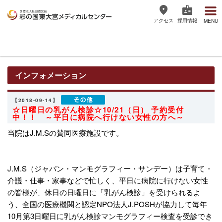
アクセス
採用情報
MENU
医療法人社団協友会 彩の国東大宮
メディカルセンター
インフォメーション
【2018-09-14】
☆日曜日の乳がん検診☆10/21（日） 予約受付
中！！ ～平日に病院へ行けない女性の方へ～
当院はJ.M.Sの賛同医療施設です。
J.M.S（ジャパン・マンモグラフィー・サンデー）は子育て・
介護・仕事・家事などで忙しく、平日に病院に行けない女性
の皆様が、休日の日曜日に「乳がん検診」を受けられるよ
う、全国の医療機関と認定NPO法人J.POSHが協力して毎年
10月第3日曜日に乳がん検診マンモグラフィー検査を受診でき