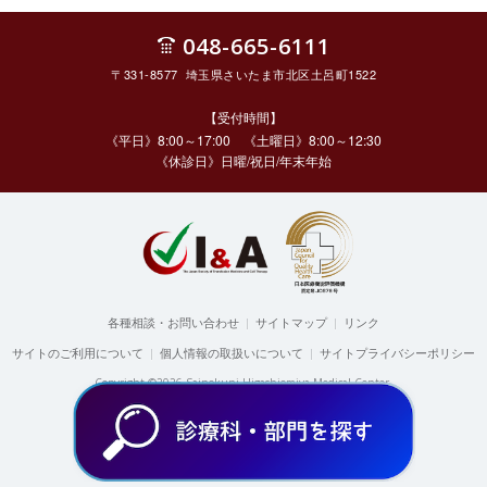
048-665-6111
〒331-8577 埼玉県さいたま市北区土呂町1522
【受付時間】
《平日》8:00～17:00 《土曜日》8:00～12:30
《休診日》日曜/祝日/年末年始
各種相談・お問い合わせ
|
サイトマップ
|
リンク
サイトのご利用について
|
個人情報の取扱いについて
|
サイトプライバシーポリシー
Copyright ©2026 Sainokuni Higashiomiya Medical Center.
All rights reserved.