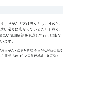
うち膵がんの方は男女ともに４位と、
に遠い臓器に広がっていることも多く、
発見や微細解剖を認識して行う緻密な
ています。
健康局がん・疾病対策課 全国がん登録の概要
生労働省「2018年人口動態統計（確定数）」