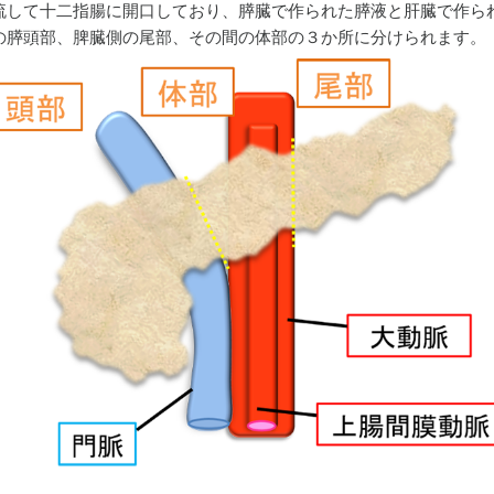
流して十二指腸に開口しており、膵臓で作られた膵液と肝臓で作ら
の膵頭部、脾臓側の尾部、その間の体部の３か所に分けられます。