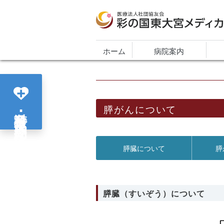
医療法人社団協友会 彩の国東大宮メディカ
ホーム
病院案内
膵がんについて
各診療科･部門紹介
膵臓について
膵
膵臓（すいぞう）について