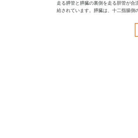
走る膵管と膵臓の裏側を走る胆管が合
給されています。膵臓は、十二指腸側