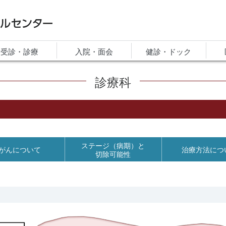
ルセンター
受診・診療
入院・面会
健診・ドック
診療科
ステージ（病期）と
がんについて
治療方法につ
切除可能性