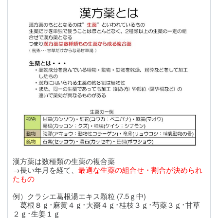
漢方薬は数種類の生薬の複合薬
→長い年月を経て、
最適な生薬の組合せ・割合が決められ
たもの
例）クラシエ葛根湯エキス顆粒 (7.5ｇ中)
葛根８ｇ･麻黄４ｇ･大棗４ｇ･桂枝３ｇ･芍薬３ｇ･甘草
２ｇ･生姜１ｇ