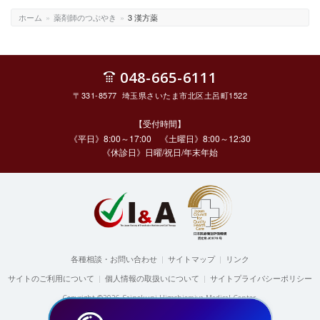
ホーム
»
薬剤師のつぶやき
»
3 漢方薬
048-665-6111
〒331-8577 埼玉県さいたま市北区土呂町1522
【受付時間】
《平日》8:00～17:00 《土曜日》8:00～12:30
《休診日》日曜/祝日/年末年始
各種相談・お問い合わせ
|
サイトマップ
|
リンク
サイトのご利用について
|
個人情報の取扱いについて
|
サイトプライバシーポリシー
Copyright ©2026 Sainokuni Higashiomiya Medical Center.
All rights reserved.