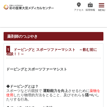
アクセス
採用情報
MENU
医療法人社団協友会 彩の国東大宮
メディカルセンター
薬剤師のつぶやき
1
ドーピングと スポーツファーマシスト ～飲む前に
相談！！～
ドーピングとスポーツファーマシスト
◆ドーピングとは？
スポーツなどの競技で
運動能力を向上
させるために
薬物を
使用
したり物理的方法をとること、及びそれらを
隠ぺい
し
たりする行為。