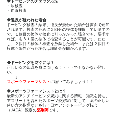
◆ドーピングのチェック方法
・尿検査
・血液検査
◆違反が疑われた場合
ドーピング検査の結果、違反が疑われた場合は書面で通知
されます。検査のために２回分の検体を採取していますの
で、１個目の検体が検査に引っかかった場合でも、要求す
れば、もう１個の検体で検査することが可能です。ただ
し、２個目の検体の検査を放棄した場合、または２個目の
検体も陽性だった場合は聴聞会が開かれます。
◆ドーピングを防ぐには？
正しい薬の知識を身につける！・・・でもなかなか難し
い。
↓
スポーツファーマシスト
に聴いてみましょう！！
◆スポーツファーマシストとは？
最新のアンチドーピング規則に関する情報・知識を持ち、
アスリートを含めたスポーツ愛好家に対して、薬の正しい
使い方の指導などを行う日本アンチドーピング協会
（JADA）認定の
薬剤師
です。