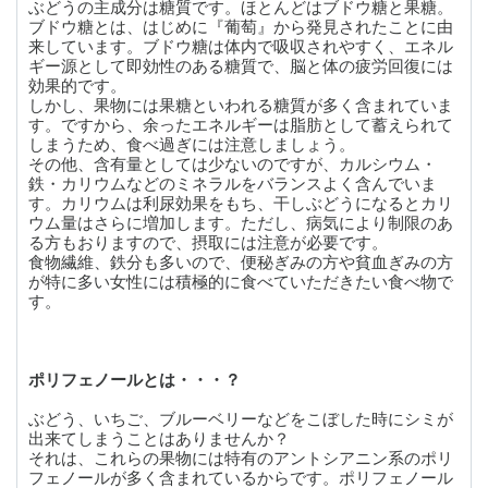
ぶどうの主成分は糖質です。ほとんどはブドウ糖と果糖。
ブドウ糖とは、はじめに『葡萄』から発見されたことに由
来しています。ブドウ糖は体内で吸収されやすく、エネル
ギー源として即効性のある糖質で、脳と体の疲労回復には
効果的です。
しかし、果物には果糖といわれる糖質が多く含まれていま
す。ですから、余ったエネルギーは脂肪として蓄えられて
しまうため、食べ過ぎには注意しましょう。
その他、含有量としては少ないのですが、カルシウム・
鉄・カリウムなどのミネラルをバランスよく含んでいま
す。カリウムは利尿効果をもち、干しぶどうになるとカリ
ウム量はさらに増加します。ただし、病気により制限のあ
る方もおりますので、摂取には注意が必要です。
食物繊維、鉄分も多いので、便秘ぎみの方や貧血ぎみの方
が特に多い女性には積極的に食べていただきたい食べ物で
す。
ポリフェノールとは・・・？
ぶどう、いちご、ブルーベリーなどをこぼした時にシミが
出来てしまうことはありませんか？
それは、これらの果物には特有のアントシアニン系のポリ
フェノールが多く含まれているからです。ポリフェノール