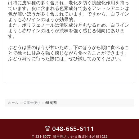
は特に皮や種の多く含まれ、老化を防ぐ抗酸化作用を持っ
ています。皮に含まれる色素成分であるアントシアニンは
色が濃いほうが多く含まれています。ですから、白ワイン
よりも赤ワインのほうが効果的。
また、ポリフェノールは渋味成分ともなるため、白ワイン
よりも赤ワインのほうが渋味を強く感じる傾向にありま
す。
ぶどうは茎のほうが甘いため、下のほうから順に食べるこ
とで徐々に甘みを強く感じながら食べることができます。
ぶどう狩りに行った際には、ぜひ試してみてください。
ホーム
»
栄養士便り
»
65 葡萄
048-665-6111
〒331-8577 埼玉県さいたま市北区土呂町1522