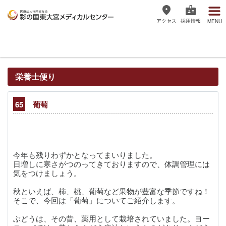
アクセス
採用情報
MENU
医療法人社団協友会 彩の国東大宮
メディカルセンター
栄養士便り
65
葡萄
今年も残りわずかとなってまいりました。
日増しに寒さがつのってきておりますので、体調管理には
気をつけましょう。
秋といえば、柿、桃、葡萄など果物が豊富な季節ですね！
そこで、今回は「葡萄」についてご紹介します。
ぶどうは、その昔、薬用として栽培されていました。ヨー