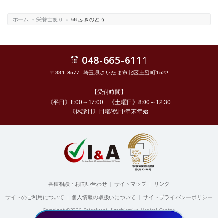
ホーム
»
栄養士便り
»
68 ふきのとう
048-665-6111
〒331-8577 埼玉県さいたま市北区土呂町1522
【受付時間】
《平日》8:00～17:00 《土曜日》8:00～12:30
《休診日》日曜/祝日/年末年始
各種相談・お問い合わせ
|
サイトマップ
|
リンク
サイトのご利用について
|
個人情報の取扱いについて
|
サイトプライバシーポリシー
Copyright ©2026 Sainokuni Higashiomiya Medical Center.
All rights reserved.