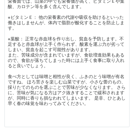
栄養面では、山菜の中でも栄養価が高く、ビタミンＥや葉
酸、カロテン等を多く含んでします。
※ビタミンＥ： 他の栄養素の代謝や吸収を助けるといった
働きはしませんが、体内で脂肪が酸化することを防止しま
す。
※葉酸： 正常な赤血球を作り出し、貧血を予防します。不
足すると赤血球が上手く作られず、酸素を運ぶ力が劣って
しまい、貧血を起こす可能性があります。
また、苦味成分が含まれていますが、食欲増進効果もある
ので、食欲が落ちてしまった時には上手く食事に取り入れ
ると良いでしょう。
食べ方としては味噌と相性が良く、ふきのとう味噌が有名
ですね。 ほろ苦さを楽しむ山菜ですが、小さな蕾のもの、
採りたてのものを選ぶことで苦味が少なくなります。 さら
に、苦味が気になる方はアク抜きすることで緩和されます
が、同時に香りも損なわれてしまいます。 是非、ひとあし
早く春の味覚を味わってみてください。