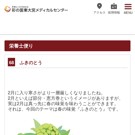
アクセス
採用情報
MENU
医療法人社団協友会 彩の国東大宮
メディカルセンター
栄養士便り
68
ふきのとう
2月に入り寒さがより一層厳しくなりましたね。
2月といえば節分・恵方巻というイメージがありますが、
実は2月は真っ先に春の味覚を味わうことができます。
それは、今回のテーマは春の味覚『ふきのとう』です。