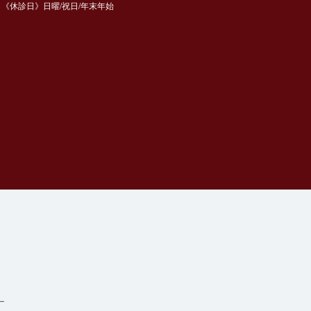
《休診日》日曜/祝日/年末年始
ー