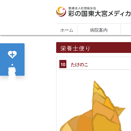
医療法人社団協友会 彩の国東大宮メディカ
ホーム
病院案内
栄養士便り
各診療科･部門紹介
10
たけのこ