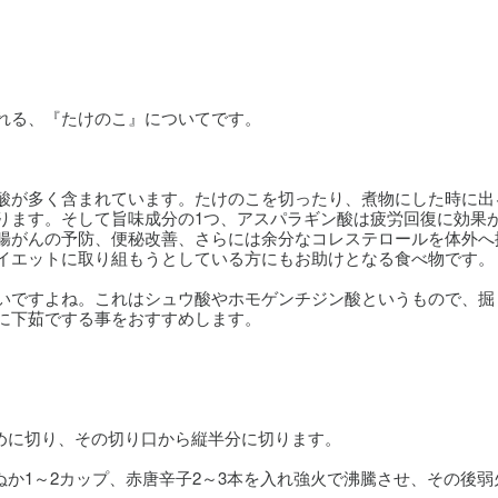
れる、『たけのこ』についてです。
酸が多く含まれています。たけのこを切ったり、煮物にした時に出
ります。そして旨味成分の1つ、アスパラギン酸は疲労回復に効果
腸がんの予防、便秘改善、さらには余分なコレステロールを体外へ
イエットに取り組もうとしている方にもお助けとなる食べ物です。
いですよね。これはシュウ酸やホモゲンチジン酸というもので、掘
に下茹でする事をおすすめします。
斜めに切り、その切り口から縦半分に切ります。
ぬか1～2カップ、赤唐辛子2～3本を入れ強火で沸騰させ、その後弱