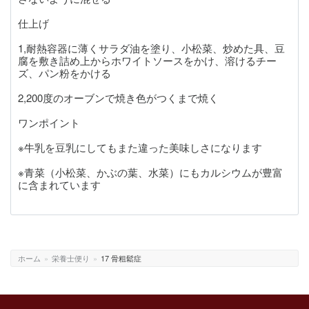
仕上げ
1,耐熱容器に薄くサラダ油を塗り、小松菜、炒めた具、豆
腐を敷き詰め上からホワイトソースをかけ、溶けるチー
ズ、パン粉をかける
2,200度のオーブンで焼き色がつくまで焼く
ワンポイント
※牛乳を豆乳にしてもまた違った美味しさになります
※青菜（小松菜、かぶの葉、水菜）にもカルシウムが豊富
に含まれています
ホーム
»
栄養士便り
»
17 骨粗鬆症