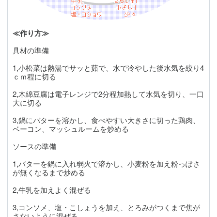
≪作り方≫
具材の準備
1,小松菜は熱湯でサッと茹で、水で冷やした後水気を絞り4
ｃｍ程に切る
2,木綿豆腐は電子レンジで2分程加熱して水気を切り、一口
大に切る
3,鍋にバターを溶かし、食べやすい大きさに切った鶏肉、
ベーコン、マッシュルームを炒める
ソースの準備
1,バターを鍋に入れ弱火で溶かし、小麦粉を加え粉っぽさ
が無くなるまで炒める
2,牛乳を加えよく混ぜる
3,コンソメ、塩・こしょうを加え、とろみがつくまで焦が
さないように混ぜる