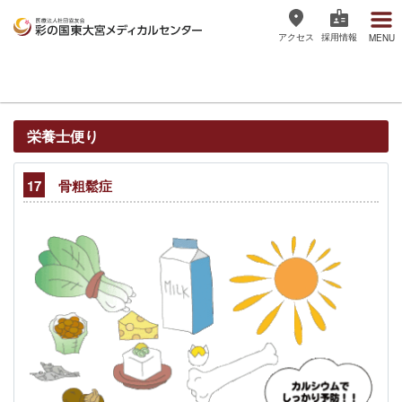
アクセス
採用情報
MENU
医療法人社団協友会 彩の国東大宮
メディカルセンター
栄養士便り
17
骨粗鬆症