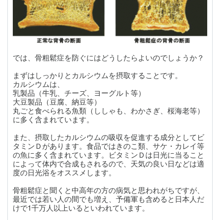
では、骨粗鬆症を防ぐにはどうしたらよいのでしょうか？
まずはしっかりとカルシウムを摂取することです。
カルシウムは、
乳製品（牛乳、チーズ、ヨーグルト等）
大豆製品（豆腐、納豆等）
丸ごと食べられる魚類（ししゃも、わかさぎ、桜海老等）
に多く含まれています。
また、摂取したカルシウムの吸収を促進する成分としてビ
タミンＤがあります。食品ではきのこ類、サケ・カレイ等
の魚に多く含まれています。ビタミンＤは日光に当ること
によって体内で合成もされるので、天気の良い日などは適
度の日光浴をオススメします。
骨粗鬆症と聞くと中高年の方の病気と思われがちですが、
最近では若い人の間でも増え、予備軍も含めると日本人だ
けで1千万人以上いるといわれています。