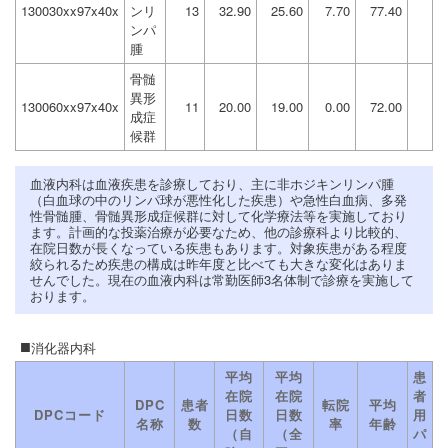
130030xx97x40x
ンリ
13
32.90
25.60
7.70
77.40
ンパ
腫
骨髄
異形
130060xx97x40x
11
20.00
19.00
0.00
72.00
成症
候群
血液内科は血液疾患を診療しており、主に非ホジキンリンパ腫
（白血球の中のリンパ球が悪性化した疾患）や急性白血病、多発
性骨髄腫、骨髄異形成症候群に対して化学療法等を実施しており
ます。計画的な投薬治療が必要なため、他の診療科より比較的、
在院日数が長くなっている疾患もあります。対象疾患がある程度
絞られるため疾患の構成は昨年度と比べても大きな変化はありま
せんでした。現在の血液内科は常勤医師3名体制で診療を実施して
おります。
消化器内科
平均
平均
患
在院
在院
者
DPC
患者
転院
平均
DPCコード
日数
日数
用
名称
数
率
年齢
（自
（全
パ