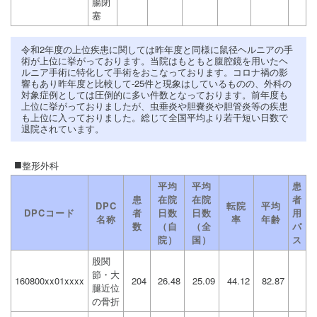
腸閉
塞
令和2年度の上位疾患に関しては昨年度と同様に鼠径ヘルニアの手
術が上位に挙がっております。当院はもともと腹腔鏡を用いたヘ
ルニア手術に特化して手術をおこなっております。コロナ禍の影
響もあり昨年度と比較して-25件と現象はしているものの、外科の
対象症例としては圧倒的に多い件数となっております。前年度も
上位に挙がっておりましたが、虫垂炎や胆嚢炎や胆管炎等の疾患
も上位に入っておりました。総じて全国平均より若干短い日数で
退院されています。
整形外科
平均
平均
患
患
在院
在院
者
DPC
転院
平均
DPCコード
者
日数
日数
用
名称
率
年齢
数
（自
（全
パ
院）
国）
ス
股関
節・大
160800xx01xxxx
204
26.48
25.09
44.12
82.87
腿近位
の骨折