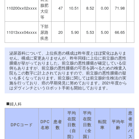
腺肥
110200xx02xxxx
47
10.51
8.52
0.00
71.98
大症
等
下部
11013xxx04xxxx
尿路
20
5.90
5.53
5.00
66.65
疾患
泌尿器科について、上位疾患の構成は昨年度とほぼ変化はありま
せん。構成に変更ありませんが、昨年同様に上位に前立腺の悪性
腫瘍が挙がっておりました。前立腺の悪性腫瘍が確定している症
例もありますが、前立腺の悪性腫瘍の可否を調べるための検査入
院もこの数字に計上されておりますので、前立腺の悪性腫瘍の疑
いも多くなっております。前立腺に関しては前立腺針生検法の実
施を行っており、癌の早期発見に努めております。2021年度から
はダヴィンチというロボット手術も開始しております。
婦人科
平均
平均
患
在院
在院
者
DPC
患者
転院
平均年
DPCコード
日数
日数
用
名称
数
率
齢
（自
（全
パ
院）
国）
ス