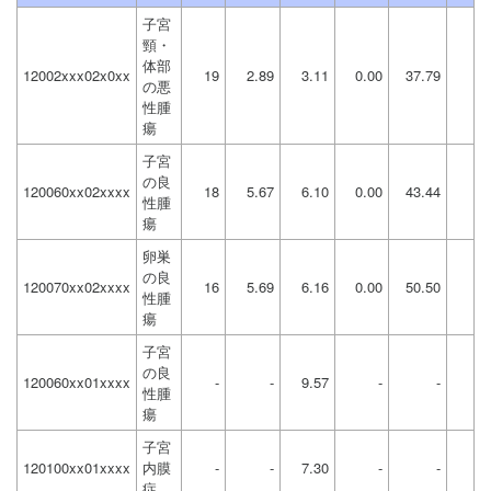
子宮
頸・
体部
12002xxx02x0xx
19
2.89
3.11
0.00
37.79
の悪
性腫
瘍
子宮
の良
120060xx02xxxx
18
5.67
6.10
0.00
43.44
性腫
瘍
卵巣
の良
120070xx02xxxx
16
5.69
6.16
0.00
50.50
性腫
瘍
子宮
の良
120060xx01xxxx
-
-
9.57
-
-
性腫
瘍
子宮
120100xx01xxxx
内膜
-
-
7.30
-
-
症