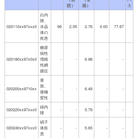
院）
国）
ス
白内
障、
020110xx97xxx0
水晶
99
2.05
2.76
0.00
77.67
体の
疾患
糖尿
病性
020180xx97x0x0
増殖
-
-
6.98
-
-
性網
膜症
黄
斑、
020200xx9710xx
-
-
6.49
-
-
後極
変性
緑内
020220xx97xxx0
-
-
5.79
-
-
障
硝子
020240xx97xxx0
体疾
-
-
5.65
-
-
患