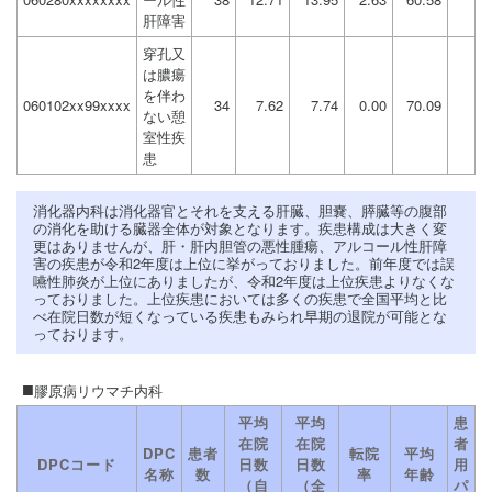
肝障害
穿孔又
は膿瘍
を伴わ
060102xx99xxxx
34
7.62
7.74
0.00
70.09
ない憩
室性疾
患
消化器内科は消化器官とそれを支える肝臓、胆嚢、膵臓等の腹部
の消化を助ける臓器全体が対象となります。疾患構成は大きく変
更はありませんが、肝・肝内胆管の悪性腫瘍、アルコール性肝障
害の疾患が令和2年度は上位に挙がっておりました。前年度では誤
嚥性肺炎が上位にありましたが、令和2年度は上位疾患よりなくな
っておりました。上位疾患においては多くの疾患で全国平均と比
べ在院日数が短くなっている疾患もみられ早期の退院が可能とな
っております。
膠原病リウマチ内科
平均
平均
患
在院
在院
者
DPC
患者
転院
平均
DPCコード
日数
日数
用
名称
数
率
年齢
（自
（全
パ