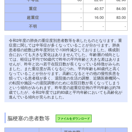
重症
-
40.57
84.00
超重症
-
16.00
83.00
不明
-
-
-
令和2年度の肺炎の重症度別患者数等を表したものとなります。重
症度に関しては中等症が多くなっていることが分かります。肺炎
患者様の総数は昨年度対比で-130件減少しておりました。構成割
合においても大きな変化はありませんでした。年齢層の傾向とし
ては、軽症は平均で50歳代で昨年の平均年齢と大きな差はありま
せんが、昨年と比べ若干在院日数が長くなっている特徴がみられ
ました。また重症度が高くなるにつれ、平均年齢も80歳代と高く
なっていることが分かります。高齢になるとその他の慢性疾患を
煩っている患者様が多く、退院後の生活の調整、近隣医療機関へ
の転院や施設への退院調整のために在院日数が長くなってしまう
という傾向がみられます。昨年度の超重症症例の平均年齢は約78
歳でしたが、令和2年度では約83歳と平均年齢においても高齢化が
進んでいる傾向が見られました。
脳梗塞の患者数等
ファイルをダウンロード