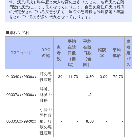
す。疾患構成も昨年度と大きな変化はありません。各疾患の在院
日数は疾患によって長くなっております。自己免疫性疾患は難病
の指定がされている疾患が多く、当院の患者様も難病指定の申請
をされている方が多い状況となっております。
緩和ケア科
平均
平均
患
患
在院
在院
者
DPC
転院
平均
DPCコード
者
日数
日数
用
名称
率
年齢
数
（自
（全
パ
院）
国）
ス
肺の悪
040040xx9900xx
30
11.73
13.30
0.00
75.73
性腫瘍
膵臓、
06007xxx9900xx
脾臓の
-
-
11.24
-
-
腫瘍
小腸の
悪性腫
060030xx99x0xx
瘍、腹
-
-
8.50
-
-
膜の悪
性腫瘍