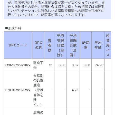
が、全国平均と比べると在院日数が若干がなくなっています。ま
た大腿骨骨折の場合、早期社会復帰を目指すため当院では回復期
リハビリテーションに特化した近隣医療機関への転院を積極的に
行っておりますので、転院率が高くなっております。
形成外科
平均
平均
患
患
在院
在院
者
DPC
転院
平均
DPCコード
者
日数
日数
用
名称
率
年齢
数
（自
（全
パ
院）
国）
ス
眼瞼下
020230xx97x0xx
21
3.00
3.07
0.00
74.95
垂
骨軟部
の良性
腫瘍
070010xx970xxx
（脊椎
-
-
4.76
-
-
脊髄を
除
く。）
皮膚の