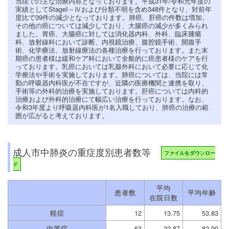
当院での主な治療内容となっております。平成31年/令和元年度の
実績としてStageI～Ⅳおよび分類不明を含め348件となり、対前年
度比で39件の減少となっております。肺癌、肝癌の件数は増加。
その他の癌については減少しており、大腸癌の減少が多くみられ
ました。胃癌、大腸癌に対しては消化器内科、外科、臨床腫瘍
科、放射線科において診断、内視鏡治療、腹腔鏡手術、開腹手
術、化学療法、放射線療法の各種治療を行っております。また末
期癌の患者様は緩和ケア科において全般的に癌患者様のケアを行
っております。乳癌においては乳腺外科において必要に応じて化
学療法や手術を実施しております。肺癌については、当院には常
勤の呼吸器内科医が不在ですが、近隣の医療機関と連携を取り、
手術等の外科的治療を実施しております。肝癌については内科的
治療および外科的治療にて幅広い治療を行っております。なお、
令和3年度より呼吸器内科医が1名入職しており、肺癌の治療の範
囲が広がると考えております。
成人市中肺炎の重症度別患者数等
ファイルをダウンロー
ド
平均
患者数
平均年齢
在院日数
軽症
12
13.75
53.83
中等症
63
22.87
82.90