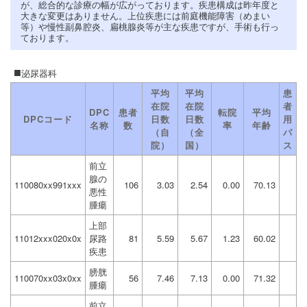
が、総合的な診療の幅が広がっております。疾患構成は昨年度と
大きな変更はありません。上位疾患には前庭機能障害（めまい
等）や慢性副鼻腔炎、扁桃腺炎等が主な疾患ですが、手術も行っ
ております。
泌尿器科
平均
平均
患
在院
在院
者
DPC
患者
転院
平均
DPCコード
日数
日数
用
名称
数
率
年齢
（自
（全
パ
院）
国）
ス
前立
腺の
110080xx991xxx
106
3.03
2.54
0.00
70.13
悪性
腫瘍
上部
11012xxx020x0x
尿路
81
5.59
5.67
1.23
60.02
疾患
膀胱
110070xx03x0xx
56
7.46
7.13
0.00
71.32
腫瘍
前立