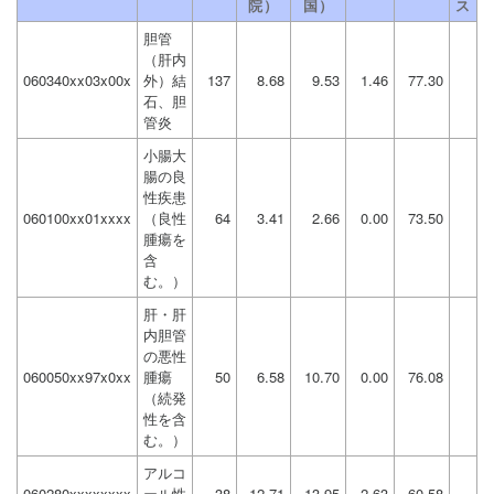
院）
国）
ス
胆管
（肝内
060340xx03x00x
外）結
137
8.68
9.53
1.46
77.30
石、胆
管炎
小腸大
腸の良
性疾患
060100xx01xxxx
（良性
64
3.41
2.66
0.00
73.50
腫瘍を
含
む。）
肝・肝
内胆管
の悪性
060050xx97x0xx
腫瘍
50
6.58
10.70
0.00
76.08
（続発
性を含
む。）
アルコ
060280xxxxxxxx
ール性
38
12.71
13.95
2.63
60.58