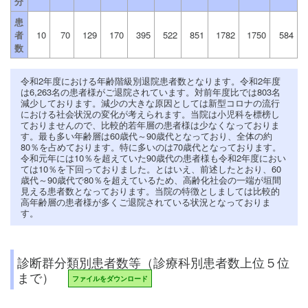
分
患
者
10
70
129
170
395
522
851
1782
1750
584
数
令和2年度における年齢階級別退院患者数となります。令和2年度
は6,263名の患者様がご退院されています。対前年度比では803名
減少しております。減少の大きな原因としては新型コロナの流行
における社会状況の変化が考えられます。当院は小児科を標榜し
ておりませんので、比較的若年層の患者様は少なくなっておりま
す。最も多い年齢層は60歳代～90歳代となっており、全体の約
80％を占めております。特に多いのは70歳代となっております。
令和元年には10％を超えていた90歳代の患者様も令和2年度におい
ては10％を下回っておりました。とはいえ、前述したとおり、60
歳代～90歳代で80％を超えているため、高齢化社会の一端が垣間
見える患者数となっております。当院の特徴としましては比較的
高年齢層の患者様が多くご退院されている状況となっておりま
す。
診断群分類別患者数等（診療科別患者数上位５位
まで）
ファイルをダウンロード