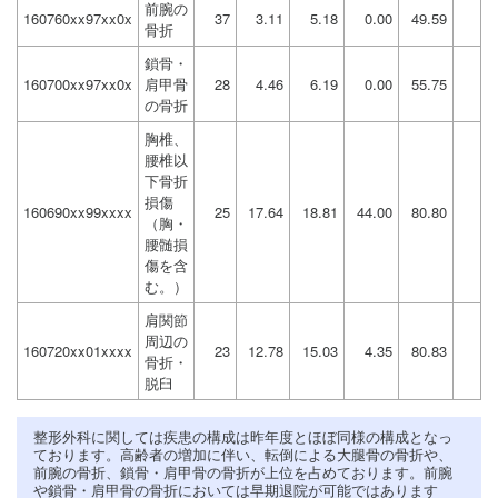
前腕の
160760xx97xx0x
37
3.11
5.18
0.00
49.59
骨折
鎖骨・
160700xx97xx0x
肩甲骨
28
4.46
6.19
0.00
55.75
の骨折
胸椎、
腰椎以
下骨折
損傷
160690xx99xxxx
25
17.64
18.81
44.00
80.80
（胸・
腰髄損
傷を含
む。）
肩関節
周辺の
160720xx01xxxx
23
12.78
15.03
4.35
80.83
骨折・
脱臼
整形外科に関しては疾患の構成は昨年度とほぼ同様の構成となっ
ております。高齢者の増加に伴い、転倒による大腿骨の骨折や、
前腕の骨折、鎖骨・肩甲骨の骨折が上位を占めております。前腕
や鎖骨・肩甲骨の骨折においては早期退院が可能ではあります