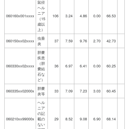
鼠径
ヘル
ニア
060160x001xxxx
106
3.24
4.86
0.00
66.53
（15
歳以
上）
虫垂
060150xx02xxxx
37
7.59
9.76
2.70
42.73
炎
胆嚢
疾患
（胆
060330xx02xxxx
36
6.97
6.41
0.00
60.25
嚢結
石な
ど）
胆嚢
060335xx02000x
33
7.09
7.23
3.03
60.45
炎等
ヘル
ニア
の記
060210xx99000x
載の
29
8.52
9.08
6.90
68.14
ない