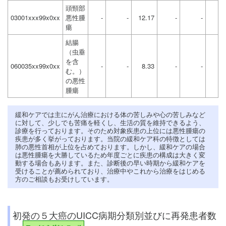
頭頸部
03001xxx99x0xx
悪性腫
-
-
12.17
-
-
瘍
結腸
（虫垂
を含
060035xx99x0xx
-
-
8.33
-
-
む。）
の悪性
腫瘍
緩和ケアでは主にがん治療における体の苦しみや心の苦しみなど
に対して、少しでも苦痛を軽くし、生活の質を維持できるよう、
診療を行っております。そのため対象疾患の上位には悪性腫瘍の
疾患が多く挙がっております。当院の緩和ケア科の特徴としては
肺の悪性首相が上位を占めております。しかし、緩和ケアの場合
は悪性腫瘍を大勝しているため年度ごとに疾患の構成は大きく変
動する場合もあります。また、診断後の早い時期から緩和ケアを
受けることが薦められており、治療中やこれから治療をはじめる
方のご相談もお受けしています。
初発の５大癌のUICC病期分類別並びに再発患者数