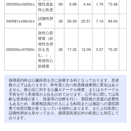
050050xx0200xx
慢性虚血
56
6.68
4.44
1.79
73.48
性心疾患
誤嚥性肺
040081xx99x0xx
28
26.39
20.51
7.14
84.64
炎
急性心筋
梗塞（続
発性合併
050030xx97000x
症を含
28
17.32
12.09
3.57
73.25
む。）、
再発性心
筋梗塞
循環器内科は心臓疾患を主に診療する科となっております。患者
数の上下はありますが、昨年度と比べ疾患構成事態に変化はあり
ません。狭心症に対する心臓カテーテル検査、またはカテーテル
手術を行う患者様が上位を占めております。心不全に関しては高
齢な患者様が多く、投薬等の治療を行い、退院後の支援の必要性
もあるため、医療相談員の介入による転院または施設への退院調
整で在院日数が多くなっている傾向にあります。また上位疾患に
誤嚥性肺炎も挙がっており、循環器疾患以外の疾患にも対応して
おります。