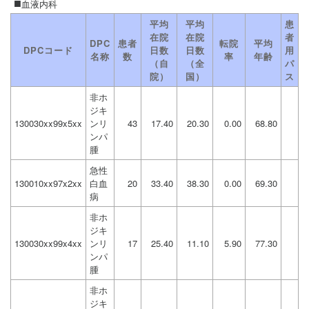
血液内科
平均
平均
患
在院
在院
者
DPC
患者
転院
平均
DPCコード
日数
日数
用
名称
数
率
年齢
（自
（全
パ
院）
国）
ス
非ホ
ジキ
130030xx99x5xx
ンリ
43
17.40
20.30
0.00
68.80
ンパ
腫
急性
130010xx97x2xx
白血
20
33.40
38.30
0.00
69.30
病
非ホ
ジキ
130030xx99x4xx
ンリ
17
25.40
11.10
5.90
77.30
ンパ
腫
非ホ
ジキ