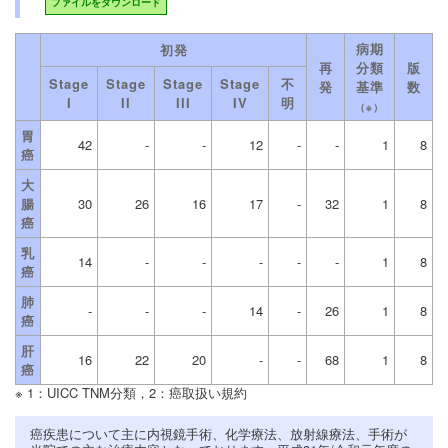
ファイルをダウンロード
病期
初発
再
分類
版
Stage
Stage
Stage
Stage
不
発
基準
数
I
II
III
IV
明
（※）
胃
42
-
-
12
-
-
1
8
癌
大
腸
30
26
16
17
-
32
1
8
癌
乳
14
-
-
-
-
-
1
8
癌
肺
-
-
-
14
-
26
1
8
癌
肝
16
22
20
-
-
68
1
8
癌
※ 1：UICC TNM分類，2：癌取扱い規約
癌疾患について主に内視鏡手術、化学療法、放射線療法、手術が