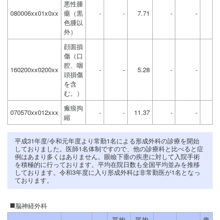
悪性腫
080006xx01x0xx
瘍（黒
-
-
7.71
-
-
色腫以
外）
顔面損
傷（口
腔、咽
160200xx0200xx
-
-
5.28
-
-
頭損傷
を含
む。）
瘢痕拘
070570xx012xxx
-
-
11.37
-
-
縮
平成31年度/令和元年度より常勤1名による形成外科の診療を開始
しておりました。医師1名体制ですので、他の診療科と比べると症
例はあまり多くはありません。眼瞼下垂の疾患に対して入院手術
を積極的に行っております。平均在院日数も全国平均並みを推移
しております。令和3年度に入り形成外科は非常勤医が1名となっ
ております。
脳神経外科
平均
平均
患