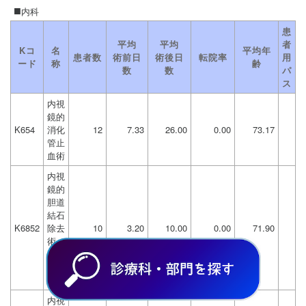
内科
患
平均
平均
者
Kコ
名
平均年
患者数
術前日
術後日
転院率
用
ード
称
齢
数
数
パ
ス
内視
鏡的
K654
消化
12
7.33
26.00
0.00
73.17
管止
血術
内視
鏡的
胆道
結石
K6852
除去
10
3.20
10.00
0.00
71.90
術
（そ
の
他）
内視