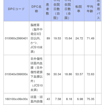
患
在院
在院
者
DPC名
転院
平均
DPCコード
者
日数
日数
用
称
率
年齢
数
（自
（全
パ
院）
国）
ス
脳梗塞
（脳卒中
発症3日
010060x2990401
目以内、
89
19.53
15.64
24.72
71.49
かつ、
JCS10未
満）
非外傷性
頭蓋内血
腫（非外
傷性硬膜
010040x099000x
56
30.34
18.86
53.57
72.63
下血腫以
外）
（JCS10
未満）
頭蓋・頭
160100xx99x00x
43
7.58
8.18
6.98
75.35
蓋内損傷