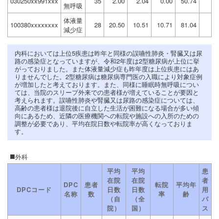
030250xx991xxx
35
2.00
2.04
0.00
50.74
無呼吸
体液量
100380xxxxxxxx
28
20.50
10.51
10.71
81.04
減少症
内科においては上位5疾患は昨年と同様の誤嚥性肺炎・腎臓又は尿
路の感染症となっていますが、令和2年度は2型糖尿病が上位に挙
がっておりました。また体液量減少症も昨年度は上位疾患にはあ
りませんでした。2型糖尿病は糖尿病専門医の入職により対象症例
が増加したと考えております。また、同様に睡眠時無呼吸につい
ては、当院のスリープ外来での患者様が増えていることが要因と
考えられます。誤嚥性肺炎や腎臓又は尿路の感染症については、
高齢の患者様は退院後に自立した生活が困難になる場合が多い傾
向にあるため、近隣の医療機関への転院や施設への入所のための
調整が必要であり、平均在院日数や転院率が高くなっておりま
す。
外科
平均
平均
患
在院
在院
者
DPC
患者
転院
平均年
DPCコード
日数
日数
用
名称
数
率
齢
（自
（全
パ
院）
国）
ス