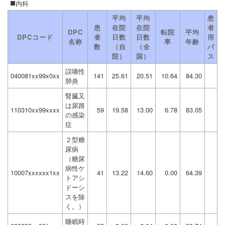
内科
平均
平均
患
患
在院
在院
者
DPC
転院
平均
DPCコード
者
日数
日数
用
名称
率
年齢
数
（自
（全
パ
院）
国）
ス
誤嚥性
040081xx99x0xx
141
25.61
20.51
10.64
84.30
肺炎
腎臓又
は尿路
110310xx99xxxx
59
19.58
13.00
6.78
83.05
の感染
症
２型糖
尿病
（糖尿
病性ケ
10007xxxxxx1xx
41
13.22
14.60
0.00
64.39
トアシ
ドーシ
スを除
く。）
睡眠時