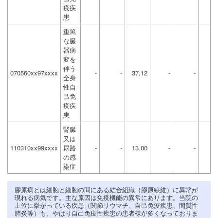
疫疾
患
重篤
な臓
器病
変を
伴う
070560xx97xxxx
-
-
37.12
-
-
全身
性自
己免
疫疾
患
腎臓
又は
110310xx99xxxx
尿路
-
-
13.00
-
-
の感
染症
膠原病とは細胞と細胞の間にある結合組織（膠原線維）に異常が
現れる病気です。主な原因は免疫機能の異常にあります。当院の
上位に挙がっている疾患（関節リウマチ、自己免疫疾患、間質性
肺炎等）も、やはり自己免疫性疾患の患者様が多くなっておりま