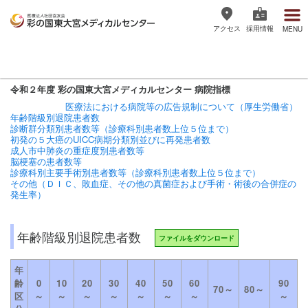
アクセス
採用情報
MENU
医療法人社団協友会 彩の国東大宮
メディカルセンター
令和２年度
彩の国東大宮メディカルセンター
病院指標
医療法における病院等の広告規制について（厚生労働省）
年齢階級別退院患者数
診断群分類別患者数等（診療科別患者数上位５位まで）
初発の５大癌のUICC病期分類別並びに再発患者数
成人市中肺炎の重症度別患者数等
脳梗塞の患者数等
診療科別主要手術別患者数等（診療科別患者数上位５位まで）
その他（ＤＩＣ、敗血症、その他の真菌症および手術・術後の合併症の
発生率）
年齢階級別退院患者数
ファイルをダウンロード
年
齢
0
10
20
30
40
50
60
90
70～
80～
区
～
～
～
～
～
～
～
～