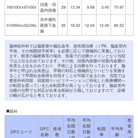
頭蓋・頭
160100xx97x00x
29
13.34
9.68
3.45
75.97
蓋内損傷
非外傷性
010050xx02x00x
硬膜下血
25
18.52
12.04
12.00
80.52
腫
脳神経外科では脳梗塞や脳出血等、急性期治療（ｔPA、脳血管内
手術、その他開頭手術等）を必要に応じて積極的に実施しており
ます。軽度の脳梗塞等の場合、投薬での治療がメインとなり当院
では上位を占めております。その他、頭蓋内損傷や頭蓋内血腫の
疾患も上位を占めており、手術による治療を行っております。脳
卒中と呼ばれる疾患は、早期の対応と積極的なリハビリを実施す
ることで早期社会復帰を目指すことが可能であるため、当院では
整形外科同様、回復期リハビリテーションに特化した医療機関へ
の転院を図っているため転院率が高くなっております。脳血管内
治療の分野でも対応が出来る医師が入職しておりますので、診療
の幅が広がると考えております。
眼科
平均
平均
患
在院
在院
者
DPC
患者
転院
平均年
DPCコード
日数
日数
用
名称
数
率
齢
（自
（全
パ