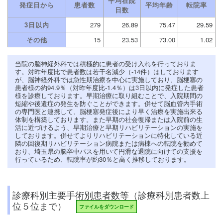
平均在院
発症日から
患者数
平均年齢
転院率
日数
3日以内
279
26.89
75.47
29.59
その他
15
23.53
73.00
1.02
当院の脳神経外科では積極的に患者の受け入れを行っておりま
す。対昨年度比で患者数は若干名減少（-14件）はしております
が、脳神経外科では急性期治療を中心に実施しており、脳梗塞の
患者様の約94.9％（対昨年度比-1.4％）は3日以内に発症した患者
様を診療しております。早期治療に取り組むことで、入院期間の
短縮や後遺症の発生を防ぐことができます。併せて脳血管内手術
の専門医と連携して、脳梗塞発症後により早く治療を実施出来る
体制を構築しております。また早期の社会復帰または入院前の生
活に近づけるよう、早期治療と早期リハビリテーションの実施を
しております。併せてよりリハビリテーションに特化している近
隣の回復期リハビリテーション病院または病棟への転院を勧めて
おり、埼玉県の脳卒中パスを用いて円滑な退院に向けての支援を
行っているため、転院率が約30％と高く推移しております。
診療科別主要手術別患者数等（診療科別患者数上
位５位まで）
ファイルをダウンロード