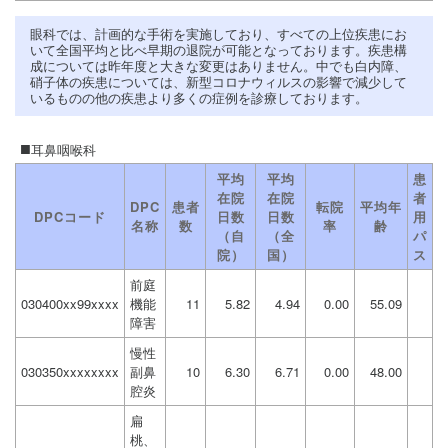
眼科では、計画的な手術を実施しており、すべての上位疾患にお
いて全国平均と比べ早期の退院が可能となっております。疾患構
成については昨年度と大きな変更はありません。中でも白内障、
硝子体の疾患については、新型コロナウィルスの影響で減少して
いるものの他の疾患より多くの症例を診療しております。
耳鼻咽喉科
平均
平均
患
在院
在院
者
DPC
患者
転院
平均年
DPCコード
日数
日数
用
名称
数
率
齢
（自
（全
パ
院）
国）
ス
前庭
030400xx99xxxx
機能
11
5.82
4.94
0.00
55.09
障害
慢性
030350xxxxxxxx
副鼻
10
6.30
6.71
0.00
48.00
腔炎
扁
桃、