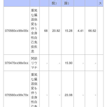
院）
国）
ス
重篤
な臓
器病
変を
伴う
070560xx99x00x
68
20.82
15.28
4.41
66.62
全身
性自
己免
疫疾
患
関節
070470xx99x0xx
リウ
-
-
15.90
-
-
マチ
重篤
な臓
器病
変を
伴う
070560xx99x70x
-
-
23.08
-
-
全身
性自
己免