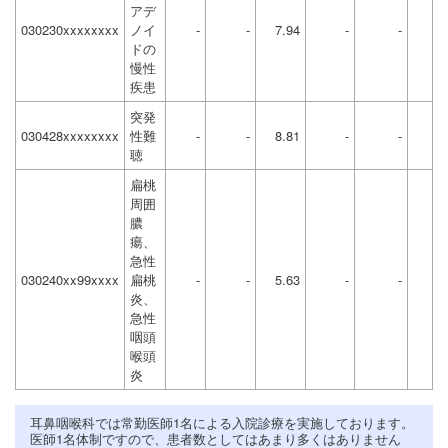
アデ
030230xxxxxxxx
ノイ
-
-
7.94
-
-
ドの
慢性
疾患
突発
030428xxxxxxxx
性難
-
-
8.81
-
-
聴
扁桃
周囲
膿
瘍、
急性
030240xx99xxxx
扁桃
-
-
5.63
-
-
炎、
急性
咽頭
喉頭
炎
耳鼻咽喉科では常勤医師1名による入院診療を実施しております。
医師1名体制ですので、患者数としてはあまり多くはありません