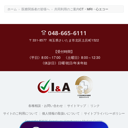
ホーム
»
医療関係者の皆様へ
»
共同利用のご案内
CT・MRI・心エコー
048-665-6111
〒331-8577 埼玉県さいたま市北区土呂町1522
【受付時間】
《平日》8:00～17:00 《土曜日》8:00～12:30
《休診日》日曜/祝日/年末年始
各種相談・お問い合わせ
|
サイトマップ
|
リンク
サイトのご利用について
|
個人情報の取扱いについて
|
サイトプライバシーポリシー
Copyright ©2026 Sainokuni Higashiomiya Medical Center.
All rights reserved.