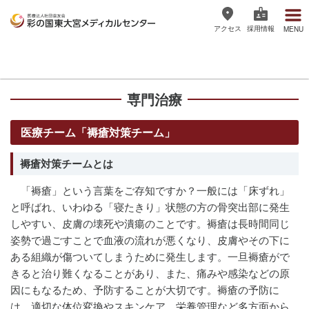
アクセス
採用情報
MENU
医療法人社団協友会 彩の国東大宮
メディカルセンター
専門治療
医療チーム「褥瘡対策チーム」
褥瘡対策チームとは
「褥瘡」という言葉をご存知ですか？一般には「床ずれ」
と呼ばれ、いわゆる「寝たきり」状態の方の骨突出部に発生
しやすい、皮膚の壊死や潰瘍のことです。褥瘡は長時間同じ
姿勢で過ごすことで血液の流れが悪くなり、皮膚やその下に
ある組織が傷ついてしまうために発生します。一旦褥瘡がで
きると治り難くなることがあり、また、痛みや感染などの原
因にもなるため、予防することが大切です。褥瘡の予防に
は、適切な体位変換やスキンケア、栄養管理など多方面から