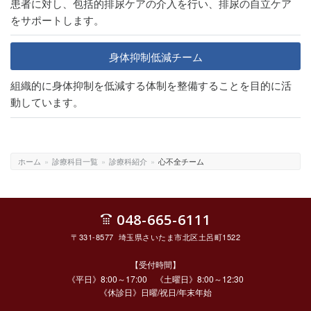
患者に対し、包括的排尿ケアの介⼊を⾏い、排尿の自立ケア
をサポートします。
身体抑制低減チーム
組織的に身体抑制を低減する体制を整備することを目的に活
動しています。
ホーム
»
診療科目一覧
»
診療科紹介
»
心不全チーム
048-665-6111
〒331-8577 埼玉県さいたま市北区土呂町1522
【受付時間】
《平日》8:00～17:00 《土曜日》8:00～12:30
《休診日》日曜/祝日/年末年始