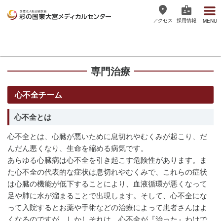
アクセス
採用情報
MENU
医療法人社団協友会 彩の国東大宮
メディカルセンター
専門治療
心不全チーム
心不全とは
心不全とは、心臓が悪いために息切れやむくみが起こり、だ
んだん悪くなり、生命を縮める病気です。
あらゆる心臓病は心不全を引き起こす危険性があります。ま
た心不全の代表的な症状は息切れやむくみで、これらの症状
は心臓の機能が低下することにより、血液循環が悪くなって
足や肺に水が溜まることで出現します。そして、心不全にな
って入院するとお薬や手術などの治療によって患者さんはよ
くなるのですが、しかしそれは、心不全が『治った』わけで