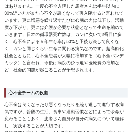
はありません。一度心不全入院した患者さんは半年以内に
30%近い方がまた心不全が悪くなって再入院すると言われて
います。更に増悪を繰り返すたびに心臓の力は低下し、活動
度が下がり、更には介護が必要な状態となって生命を縮めて
いきます。日本の循環器死亡数は、ガンに次いで2番目に多
く、心不全による５年生存率は50%と予後も決して良くな
く、ガンと同じくらい生命に関わる病気なのです。超高齢化
社会とともに、心不全患者が大幅に増加する（心不全パンデ
ミック）と言われ、今後は病院のひっ迫や医療費の増加な
ど、社会的問題が起こることが予想されます。
心不全チームの役割
心不全は良くなったり悪くなったりを繰り返して進行する病
気ですが、普段の生活、食事や運動習慣などによって余命が
変わることも多く、患者さん自身が自分の病気について理解
し、実践することが大切です。