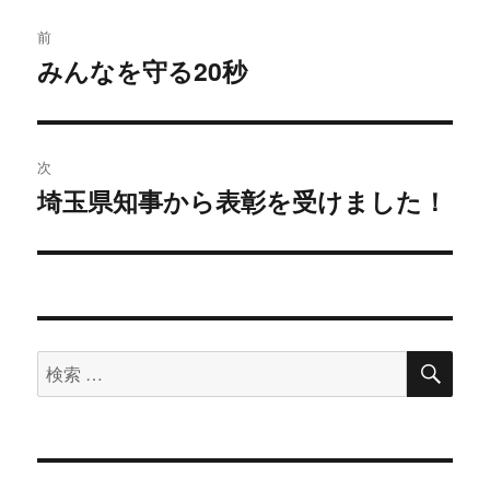
投
前
稿
みんなを守る20秒
過
去
ナ
の
ビ
投
次
稿:
ゲ
埼玉県知事から表彰を受けました！
次
の
ー
投
シ
稿:
ョ
検
検
索
ン
索
対
象: