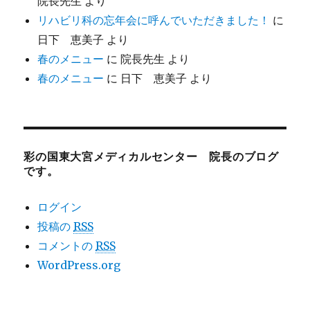
院長先生
より
リハビリ科の忘年会に呼んでいただきました！
に
日下 恵美子
より
春のメニュー
に
院長先生
より
春のメニュー
に
日下 恵美子
より
彩の国東大宮メディカルセンター 院長のブログ
です。
ログイン
投稿の
RSS
コメントの
RSS
WordPress.org